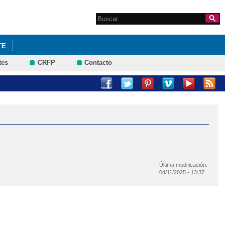
Search this site
Formulario de
búsqueda
TE
tes
CRFP
Contacto
Última modificación:
04/11/2025 - 13:37