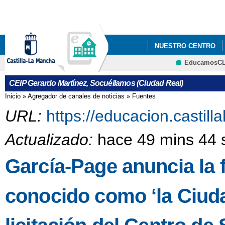
Pa
co
pri
NUESTRO CENTRO
EducamosC
CRFP
CEIP Gerardo Martínez, Socuéllamos (Ciudad Real)
Inicio
»
Agregador de canales de noticias
»
Fuentes
Se encuentra usted aquí
URL:
https://educacion.castil
Actualizado:
hace 49 mins 44 
García-Page anuncia la fa
conocido como ‘la Ciuda