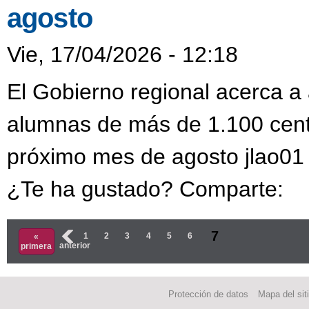
agosto
Vie, 17/04/2026 - 12:18
El Gobierno regional acerca a
alumnas de más de 1.100 centr
próximo mes de agosto jlao01 
¿Te ha gustado? Comparte:
Páginas
7
‹
1
2
3
4
5
6
«
anterior
primera
Protección de datos
Mapa del sit