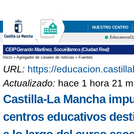
Pa
co
pri
NUESTRO CENTRO
EducamosC
CRFP
CEIP Gerardo Martínez, Socuéllamos (Ciudad Real)
Inicio
»
Agregador de canales de noticias
»
Fuentes
Se encuentra usted aquí
URL:
https://educacion.castil
Actualizado:
hace 1 hora 21 m
Castilla-La Mancha impu
centros educativos dest