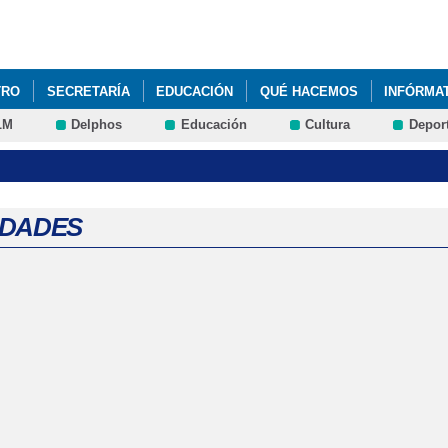
Pasar al
contenido
principal
TRO
SECRETARÍA
EDUCACIÓN
QUÉ HACEMOS
INFÓRMA
LM
Delphos
Educación
Cultura
Depor
IDADES